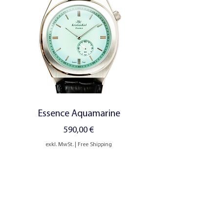
Essence Aquamarine
Preis
590,00 €
exkl. MwSt.
|
Free Shipping