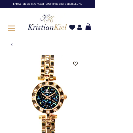
ERHALTEN SIE 15% RABATT AUF IHRE ERSTE BESTELLUNG