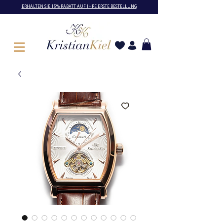
ERHALTEN SIE 15% RABATT AUF IHRE ERSTE BESTELLUNG