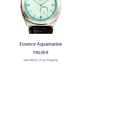
Breite:
45 mm
Tiefe:
14 mm
Essence Aquamarine
Preis
590,00 €
exkl. MwSt.
|
Free Shipping