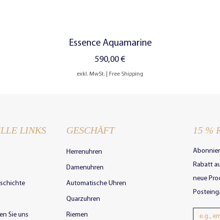
Schnellansicht
Essence Aquamarine
Preis
590,00 €
exkl. MwSt.
|
Free Shipping
LLE LINKS
GESCHÄFT
15 % 
Abonnier
Herrenuhren
Rabatt au
Damenuhren
neue Prod
schichte
Automatische Uhren
Posteing
Quarzuhren
en Sie uns
Riemen