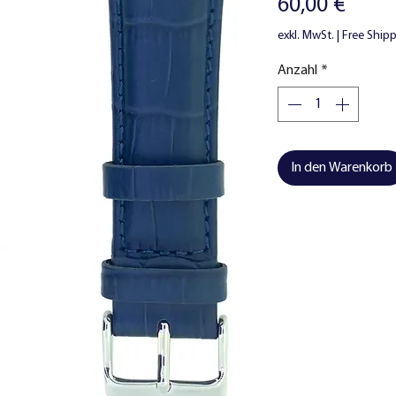
Preis
60,00 €
exkl. MwSt.
|
Free Ship
Anzahl
*
In den Warenkorb