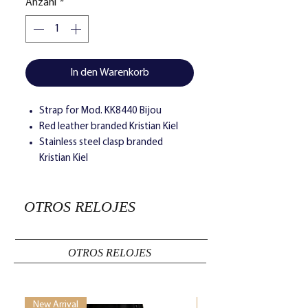
Anzahl
*
In den Warenkorb
Strap for Mod. KK8440 Bijou
Red leather branded Kristian Kiel
Stainless steel clasp branded
Kristian Kiel
OTROS RELOJES
OTROS RELOJES
New Arrival
New Arrival