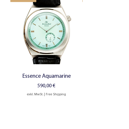
Essence Aquamarine
Preis
590,00 €
exkl. MwSt.
|
Free Shipping