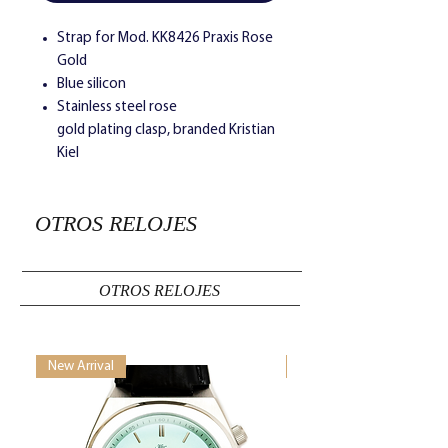
Strap for Mod. KK8426 Praxis Rose
Gold
Blue silicon
Stainless steel rose
gold plating clasp, branded Kristian
Kiel
OTROS RELOJES
OTROS RELOJES
New Arrival
New Arrival