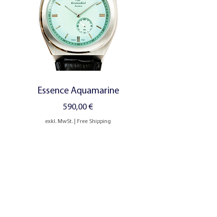
Essence Aquamarine
Preis
590,00 €
exkl. MwSt.
|
Free Shipping