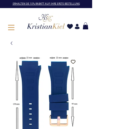
ERHALTEN SIE 15% RABATT AUF IHRE ERSTE BESTELLUNG