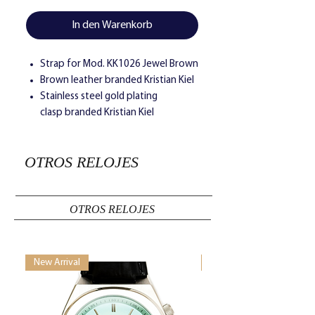
In den Warenkorb
Strap for Mod. KK1026 Jewel Brown
Brown leather branded Kristian Kiel
Stainless steel gold plating
clasp branded Kristian Kiel
OTROS RELOJES
OTROS RELOJES
New Arrival
New Arrival