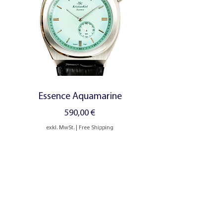
Essence Aquamarine
Preis
590,00 €
exkl. MwSt.
|
Free Shipping