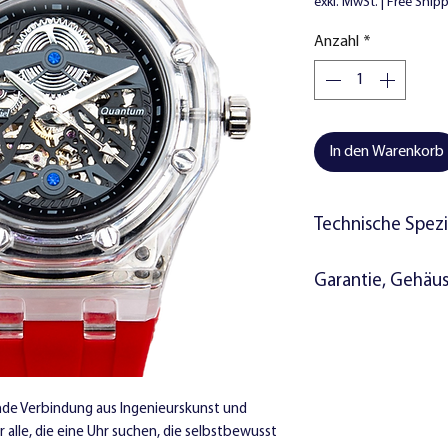
exkl. MwSt.
|
Free Ship
Anzahl
*
In den Warenkorb
Technische Spezi
Uhrwerk:
Automatisc
Garantie, Gehäu
Wasserdichtigkeit:
3
Materialien:
Die Uhr wird Folgend
Mineralglas
2-Jahres-Garanti
Verstärktes, tra
Anweisungen
Gehäuserückseite
Kristian Kiel Ges
Transparente Rüc
de Verbindung aus Ingenieurskunst und
lle, die eine Uhr suchen, die selbstbewusst
Rotes Silikonarm