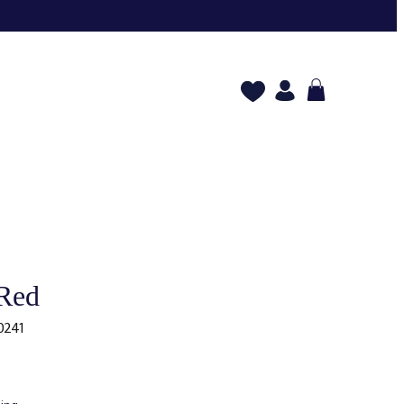
Red
0241
s