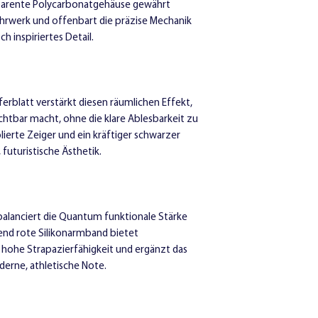
nsparente Polycarbonatgehäuse gewährt
Durchmesser:
45 m
Uhrwerk und offenbart die präzise Mechanik
Tiefe:
12 mm
h inspiriertes Detail.
rblatt verstärkt diesen räumlichen Effekt,
htbar macht, ohne die klare Ablesbarkeit zu
lierte Zeiger und ein kräftiger schwarzer
futuristische Ästhetik.
balanciert die Quantum funktionale Stärke
end rote Silikonarmband bietet
hohe Strapazierfähigkeit und ergänzt das
erne, athletische Note.