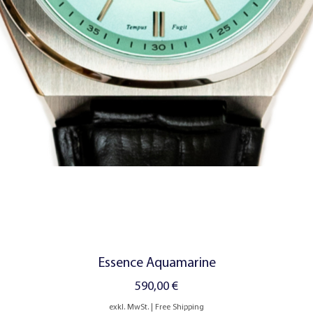
Schnellansicht
Essence Aquamarine
Preis
590,00 €
exkl. MwSt.
|
Free Shipping