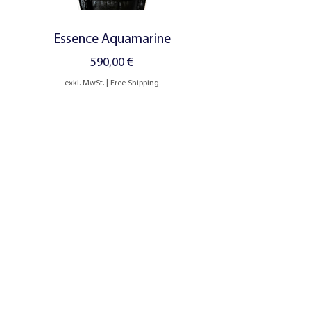
Essence Aquamarine
Preis
590,00 €
exkl. MwSt.
|
Free Shipping