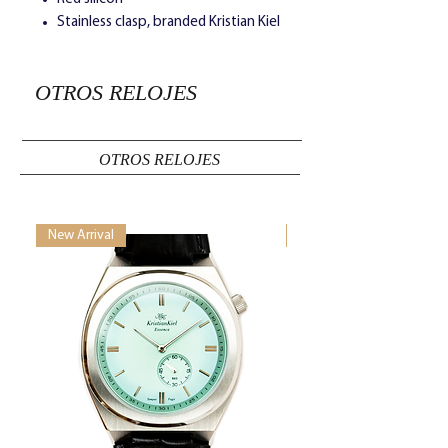
Stainless clasp, branded Kristian Kiel
OTROS RELOJES
OTROS RELOJES
New Arrival
New Arrival