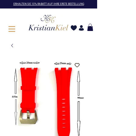
ERHALTEN SIE 15% RABATT AUF IHRE ERSTE BESTELLUNG