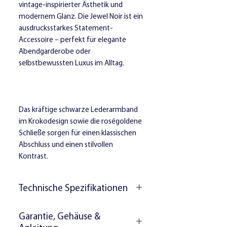
vintage-inspirierter Ästhetik und
modernem Glanz. Die Jewel Noir ist ein
ausdrucksstarkes Statement-
Accessoire – perfekt für elegante
Abendgarderobe oder
selbstbewussten Luxus im Alltag.
Das kräftige schwarze Lederarmband
im Krokodesign sowie die roségoldene
Schließe sorgen für einen klassischen
Abschluss und einen stilvollen
Kontrast.
Technische Spezifikationen
Uhrwerk:
Quarz-Präzisionswerk
Garantie, Gehäuse &
Wasserdichtigkeit:
3 ATM