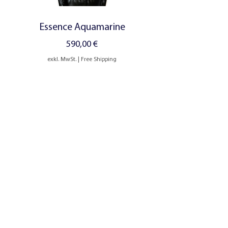
Essence Aquamarine
Preis
590,00 €
exkl. MwSt.
|
Free Shipping