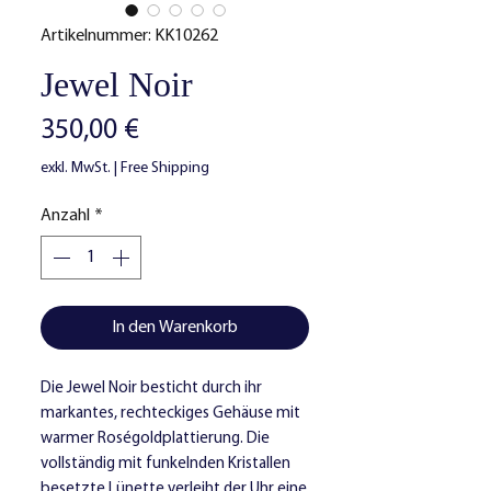
Artikelnummer: KK10262
Jewel Noir
Preis
350,00 €
exkl. MwSt.
|
Free Shipping
Anzahl
*
In den Warenkorb
Die Jewel Noir besticht durch ihr
markantes, rechteckiges Gehäuse mit
warmer Roségoldplattierung. Die
vollständig mit funkelnden Kristallen
besetzte Lünette verleiht der Uhr eine