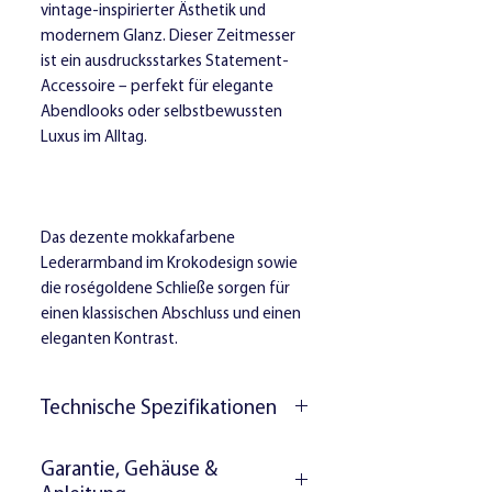
vintage-inspirierter Ästhetik und
modernem Glanz. Dieser Zeitmesser
ist ein ausdrucksstarkes Statement-
Accessoire – perfekt für elegante
Abendlooks oder selbstbewussten
Luxus im Alltag.
Das dezente mokkafarbene
Lederarmband im Krokodesign sowie
die roségoldene Schließe sorgen für
einen klassischen Abschluss und einen
eleganten Kontrast.
Technische Spezifikationen
Uhrwerk:
Quarz-Präzisionswerk
Garantie, Gehäuse &
Wasserdichtigkeit:
3 ATM