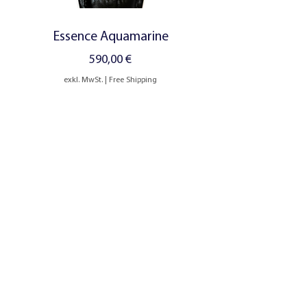
Essence Aquamarine
Preis
590,00 €
exkl. MwSt.
|
Free Shipping