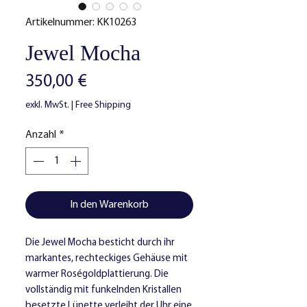
Artikelnummer: KK10263
Jewel Mocha
Preis
350,00 €
exkl. MwSt.
|
Free Shipping
Anzahl
*
In den Warenkorb
Die Jewel Mocha besticht durch ihr
markantes, rechteckiges Gehäuse mit
warmer Roségoldplattierung. Die
vollständig mit funkelnden Kristallen
besetzte Lünette verleiht der Uhr eine