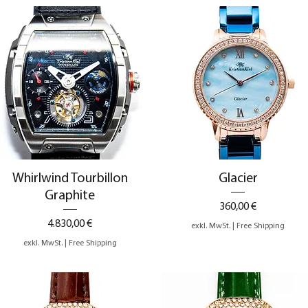
Schnellansicht
Schnellansicht
Whirlwind Tourbillon
Glacier
Graphite
Preis
360,00 €
Preis
4.830,00 €
exkl. MwSt.
|
Free Shipping
exkl. MwSt.
|
Free Shipping