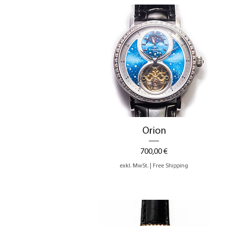
Schnellansicht
Orion
Preis
700,00 €
exkl. MwSt.
|
Free Shipping