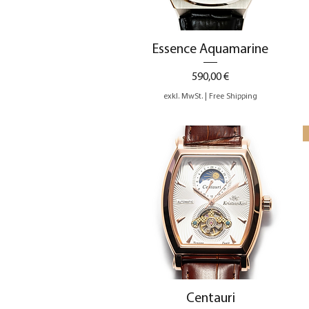
Schnellansicht
Essence Aquamarine
Preis
590,00 €
exkl. MwSt.
|
Free Shipping
Schnellansicht
Centauri