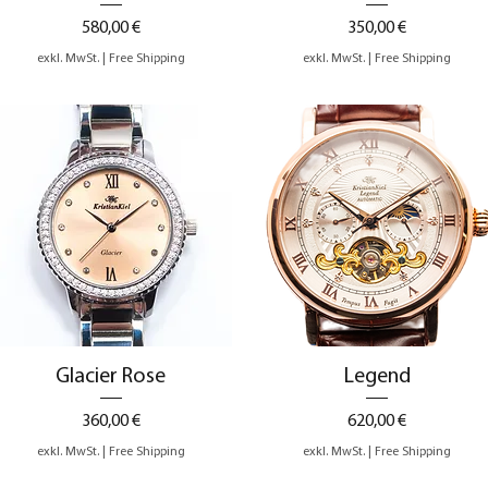
Preis
Preis
580,00 €
350,00 €
exkl. MwSt.
|
Free Shipping
exkl. MwSt.
|
Free Shipping
Schnellansicht
Schnellansicht
Glacier Rose
Legend
Preis
Preis
360,00 €
620,00 €
exkl. MwSt.
|
Free Shipping
exkl. MwSt.
|
Free Shipping