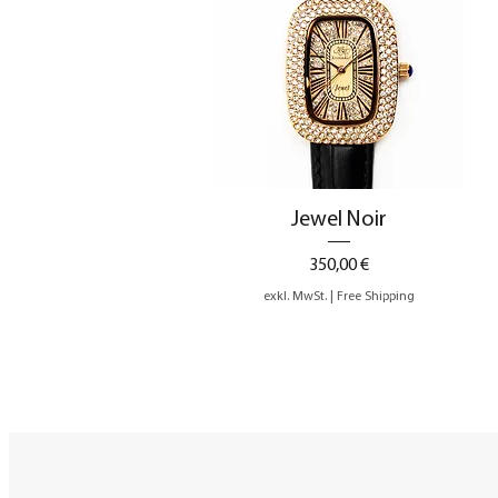
Schnellansicht
Jewel Noir
Preis
350,00 €
exkl. MwSt.
|
Free Shipping