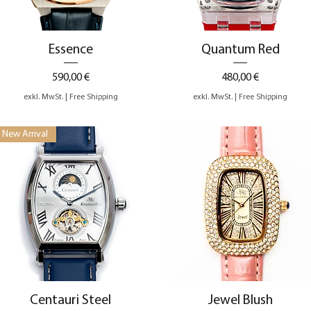
Schnellansicht
Schnellansicht
Essence
Quantum Red
Preis
Preis
590,00 €
480,00 €
exkl. MwSt.
|
Free Shipping
exkl. MwSt.
|
Free Shipping
New Arrival
Schnellansicht
Schnellansicht
Centauri Steel
Jewel Blush