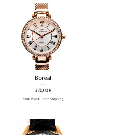
Schnellansicht
Boreal
Preis
320,00 €
exkl. MwSt.
|
Free Shipping