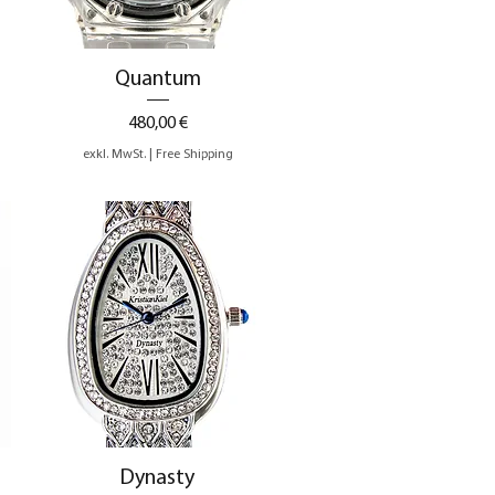
Schnellansicht
Quantum
Preis
480,00 €
exkl. MwSt.
|
Free Shipping
Schnellansicht
Dynasty