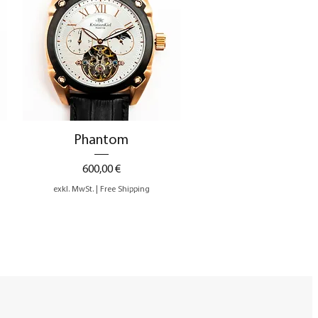
Schnellansicht
Phantom
Preis
600,00 €
exkl. MwSt.
|
Free Shipping